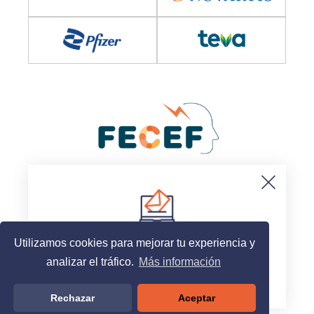
© 2025, Sociedad Española de Neurología
Aviso legal
Politica de cookies
Suscripción al newsletter
Contacto
Utilizamos cookies para mejorar tu experiencia y
analizar el tráfico.
Más información
Acceder
Rechazar
Aceptar