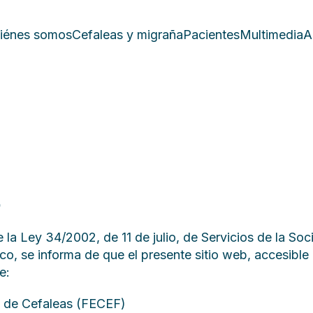
iénes somos
Cefaleas y migraña
Pacientes
Multimedia
A
b
e la Ley 34/2002, de 11 de julio, de Servicios de la Soc
o, se informa de que el presente sitio web, accesible
e:
 de Cefaleas (FECEF)