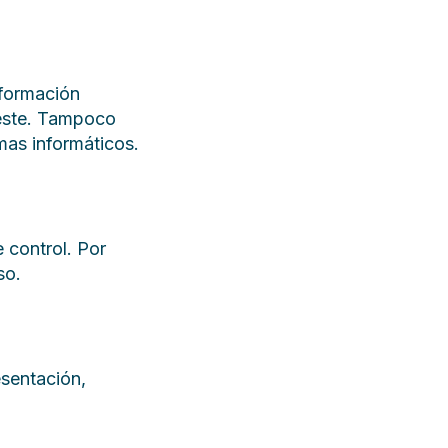
nformación
 este. Tampoco
mas informáticos.
 control. Por
so.
esentación,