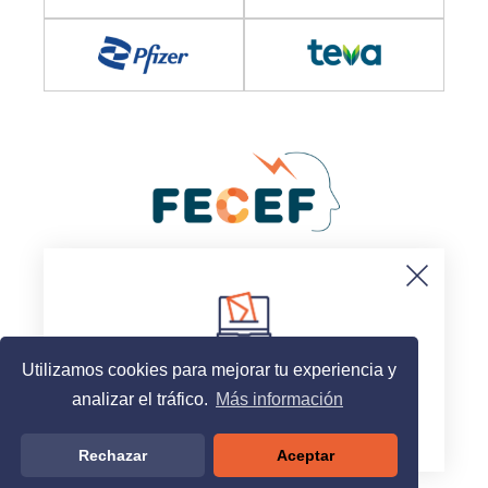
© 2025, Sociedad Española de Neurología
Aviso legal
Politica de cookies
Suscripción al newsletter
Contacto
Utilizamos cookies para mejorar tu experiencia y
analizar el tráfico.
Más información
Acceder
Rechazar
Aceptar