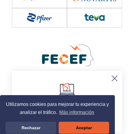
© 2025, Sociedad Española de Neurología
Aviso legal
Politica de cookies
Suscripción al newsletter
Contacto
Utilizamos cookies para mejorar tu experiencia y
analizar el tráfico.
Más información
Acceder
Rechazar
Aceptar